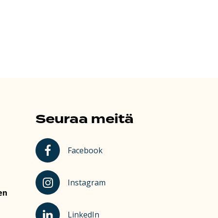
Seuraa meitä
Kauhajoki Facebookissa
Facebook
Kauhajoki Instagramissa
Instagram
en
Kauhajoki LinkedInissä
LinkedIn