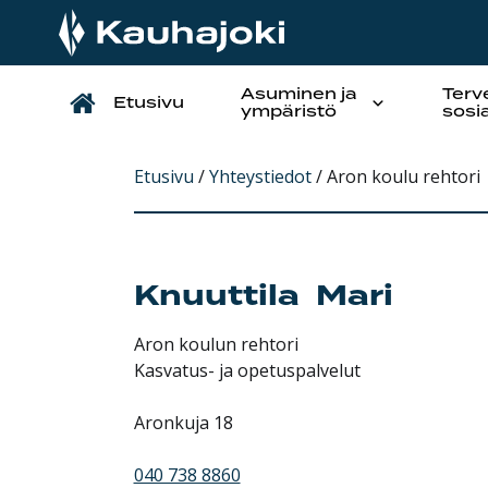
Asuminen ja
Terv
Etusivu
Päävalikko
ympäristö
sosi
Etusivu
/
Yhteystiedot
/
Aron koulu rehtori
Knuuttila
Mari
Aron koulun rehtori
Kasvatus- ja opetuspalvelut
Aronkuja 18
040 738 8860