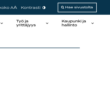
A
ikoko A
Kontrasti
Hae sivustolta
Työ ja
Kaupunki ja
yrittäjyys
hallinto