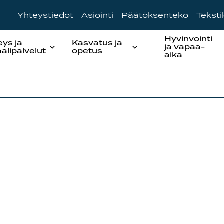
Yhteystiedot
Asiointi
Päätöksenteko
Tekst
Hyvinvointi
eys ja
Kasvatus ja
ja vapaa-
aalipalvelut
opetus
aika