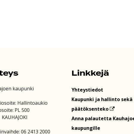
teys
Linkkejä
ajoen kaupunki
Yhteystiedot
Kaupunki ja hallinto sekä
iosoite: Hallintoaukio
päätöksenteko
osoite: PL 500
1 KAUHAJOKI
Anna palautetta Kauhajo
kaupungille
invaihde: 06 2413 2000