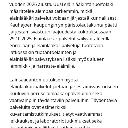
vuoden 2026 alusta. Uusi eläinlääkintähuoltolaki
määrittelee aiempaa tarkemmin, mitkä
eläinlääkäripalvelut voidaan järjestää kunnallisesti.
Kauhajoen kaupungin ympäristölautakunta päätti
järjestämisvastuun laajuudesta kokouksessaan
29.10.2025. Eläinlääkäripalvelut säilyvät alueella
ennallaan ja eläinlääkäripalveluja tuotetaan
jatkossakin tuotantoeläinten ja
eläinlääkäripäivystyksen lisäksi myös alueen
lemmikki- ja harraste-eläimille.
Lainsäädäntömuutoksen myötä
eläinlääkäripalvelut jaetaan järjestämisvastuuseen
kuuluviin peruseläinlääkäripalveluihin sekä
vaativampiin täydentäviin palveluihin. Täydentäviä
palveluita ovat esimerkiksi
kuvantamistutkimukset, tietyt vaativammat
leikkaukset ja laboratoriotutkimukset sekä
lisääntymiseen liittyvät tutkimukset ja