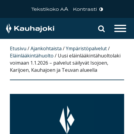
A
Tekstikoko A
Kontrasti
Hae sivu
Päävalikko
Etusivu
/
Ajankohtaista
/
Ympäristöpalvelut
/
Eläinlääkintähuolto
/
Uusi eläinlääkintähuoltolaki
voimaan 1.1.2026 – palvelut säilyvät Isojoen,
Karijoen, Kauhajoen ja Teuvan alueella