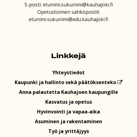
S-posti: etunimi.sukunimi@kauhajoki.fi
Opetustoimen sähköpostit:
etunimi.sukunimi@edu.kauhajoki.fi
Linkkejä
Yhteystiedot
Kaupunki ja hallinto sekä päätöksenteko
Anna palautetta Kauhajoen kaupungille
Kasvatus ja opetus
Hyvinvointi ja vapaa-aika
Asuminen ja rakentaminen
Työ ja yrittäjyys