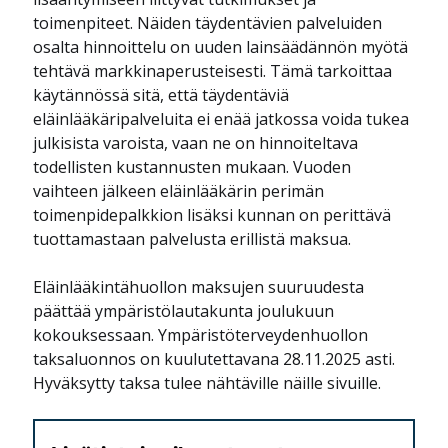
toimenpiteet. Näiden täydentävien palveluiden
osalta hinnoittelu on uuden lainsäädännön myötä
tehtävä markkinaperusteisesti. Tämä tarkoittaa
käytännössä sitä, että täydentäviä
eläinlääkäripalveluita ei enää jatkossa voida tukea
julkisista varoista, vaan ne on hinnoiteltava
todellisten kustannusten mukaan. Vuoden
vaihteen jälkeen eläinlääkärin perimän
toimenpidepalkkion lisäksi kunnan on perittävä
tuottamastaan palvelusta erillistä maksua.
Eläinlääkintähuollon maksujen suuruudesta
päättää ympäristölautakunta joulukuun
kokouksessaan. Ympäristöterveydenhuollon
taksaluonnos on kuulutettavana 28.11.2025 asti.
Hyväksytty taksa tulee nähtäville näille sivuille.