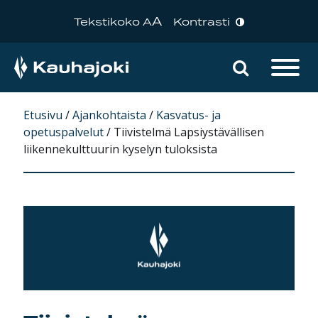
A
Tekstikoko A
Kontrasti
Hae sivu
Päävalikko
Etusivu
/
Ajankohtaista
/
Kasvatus- ja
opetuspalvelut
/
Tiivistelmä Lapsiystävällisen
liikennekulttuurin kyselyn tuloksista