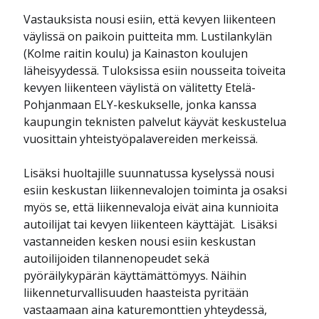
Vastauksista nousi esiin, että kevyen liikenteen
väylissä on paikoin puitteita mm. Lustilankylän
(Kolme raitin koulu) ja Kainaston koulujen
läheisyydessä. Tuloksissa esiin nousseita toiveita
kevyen liikenteen väylistä on välitetty Etelä-
Pohjanmaan ELY-keskukselle, jonka kanssa
kaupungin teknisten palvelut käyvät keskustelua
vuosittain yhteistyöpalavereiden merkeissä.
Lisäksi huoltajille suunnatussa kyselyssä nousi
esiin keskustan liikennevalojen toiminta ja osaksi
myös se, että liikennevaloja eivät aina kunnioita
autoilijat tai kevyen liikenteen käyttäjät. Lisäksi
vastanneiden kesken nousi esiin keskustan
autoilijoiden tilannenopeudet sekä
pyöräilykypärän käyttämättömyys. Näihin
liikenneturvallisuuden haasteista pyritään
vastaamaan aina katuremonttien yhteydessä,