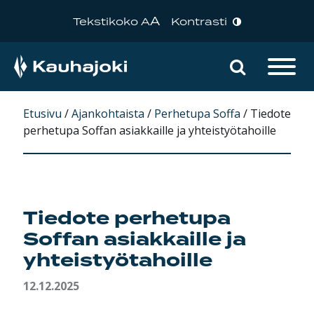
A
Tekstikoko A
Kontrasti
Hae sivu
Päävalikko
Etusivu
/
Ajankohtaista
/
Perhetupa Soffa
/
Tiedote
perhetupa Soffan asiakkaille ja yhteistyötahoille
Tiedote perhetupa
Soffan asiakkaille ja
yhteistyötahoille
12.12.2025