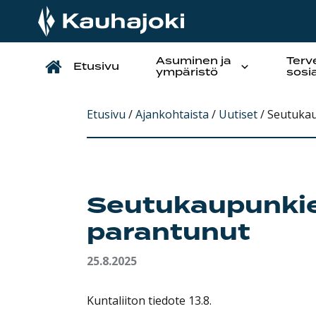
Asuminen ja
Terv
Etusivu
Päävalikko
ympäristö
sosi
Etusivu
/
Ajankohtaista
/
Uutiset
/
Seutukau
Seutukaupunkie
parantunut
25.8.2025
Kuntaliiton tiedote 13.8.