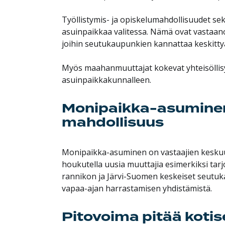
Työllistymis- ja opiskelumahdollisuudet se
asuinpaikkaa valitessa. Nämä ovat vastaano
joihin seutukaupunkien kannattaa keskitt
Myös maahanmuuttajat kokevat yhteisöllis
asuinpaikkakunnalleen.
Monipaikka-asuminen
mahdollisuus
Monipaikka-asuminen on vastaajien keskuu
houkutella uusia muuttajia esimerkiksi tar
rannikon ja Järvi-Suomen keskeiset seutuka
vapaa-ajan harrastamisen yhdistämistä.
Pitovoima pitää kotis