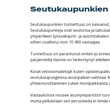
Seutukaupunkien 
Seutukaupunkien tunnettuus on kasvanut, 
Seutukaupunkeja ovat seutunsa ja talousal
ympärilleen työssäkäynti- ja asiointialueen
siihen osallistui noin 10 400 vastaajaa.
Tunnettuus on parantunut eniten jo ennest
pärjänneillä tilanne on heikentynyt edelleen
Kovat vetovoimatekijät kuten opiskelupaika
seutukaupungeissa asuinpaikan valintaa. M
yhteensovittaminen tukee monipaikkaista a
Vastauksissa nousee asuinympäristön turva
mutta pelkästään sen perusteella ei tehdä