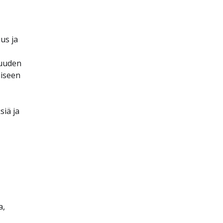
us ja
suuden
miseen
iä ja
a,