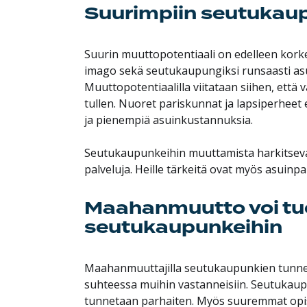
Suurimpiin seutukaup
Suurin muuttopotentiaali on edelleen korke
imago sekä seutukaupungiksi runsaasti asu
Muuttopotentiaalilla viitataan siihen, että
tullen. Nuoret pariskunnat ja lapsiperheet
ja pienempiä asuinkustannuksia.
Seutukaupunkeihin muuttamista harkitsevat 
palveluja. Heille tärkeitä ovat myös asuinp
Maahanmuutto voi tu
seutukaupunkeihin
Maahanmuuttajilla seutukaupunkien tunnet
suhteessa muihin vastanneisiin. Seutukaupun
tunnetaan parhaiten. Myös suuremmat opi