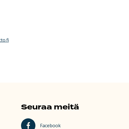
to.fi
Seuraa meitä
Kauhajoki Facebookissa
Facebook