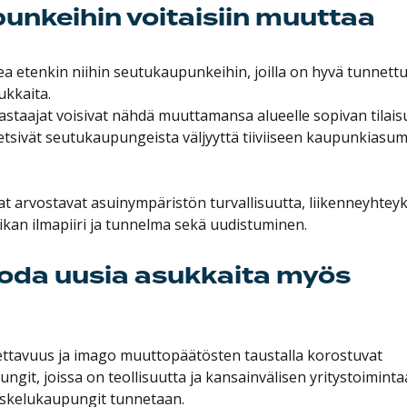
unkeihin voitaisiin muuttaa
a etenkin niihin seutukaupunkeihin, joilla on hyvä tunnettu
kkaita.
 vastaajat voisivat nähdä muuttamansa alueelle sopivan tilai
 etsivät seutukaupungeista väljyyttä tiiviiseen kaupunkiasu
arvostavat asuinympäristön turvallisuutta, liikenneyhteyks
aikan ilmapiiri ja tunnelma sekä uudistuminen.
oda uusia asukkaita myös
tavuus ja imago muuttopäätösten taustalla korostuvat
git, joissa on teollisuutta ja kansainvälisen yritystoiminta
skelukaupungit tunnetaan.