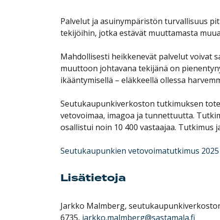
Palvelut ja asuinympäristön turvallisuus pit
tekijöihin, jotka estävät muuttamasta muual
Mahdollisesti heikkenevät palvelut voivat 
muuttoon johtavana tekijänä on pienentynyt
ikääntymisellä – eläkkeellä ollessa harve
Seutukaupunkiverkoston tutkimuksen toteut
vetovoimaa, imagoa ja tunnettuutta. Tutkim
osallistui noin 10 400 vastaajaa. Tutkimus j
Seutukaupunkien vetovoimatutkimus 2025
Lisätietoja
Jarkko Malmberg, seutukaupunkiverkoston 
6735,
jarkko.malmberg@sastamala.fi