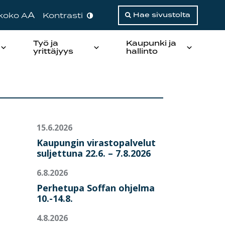
A
ikoko A
Kontrasti
Hae sivustolta
Työ ja
Kaupunki ja
yrittäjyys
hallinto
15.6.2026
Kaupungin virastopalvelut
suljettuna 22.6. – 7.8.2026
6.8.2026
Perhetupa Soffan ohjelma
10.-14.8.
4.8.2026