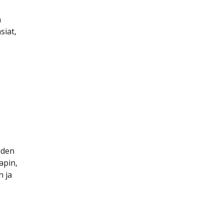
ä
siat,
uden
apin,
n ja