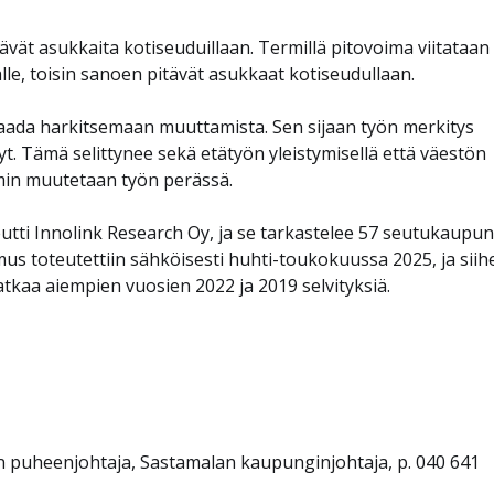
ävät asukkaita kotiseuduillaan. Termillä pitovoima viitataan 
le, toisin sanoen pitävät asukkaat kotiseudullaan.
saada harkitsemaan muuttamista. Sen sijaan työn merkitys
. Tämä selittynee sekä etätyön yleistymisellä että väestön
mmin muutetaan työn perässä.
ti Innolink Research Oy, ja se tarkastelee 57 seutukaupun
us toteutettiin sähköisesti huhti-toukokuussa 2025, ja siih
atkaa aiempien vuosien 2022 ja 2019 selvityksiä.
puheenjohtaja, Sastamalan kaupunginjohtaja, p. 040 641