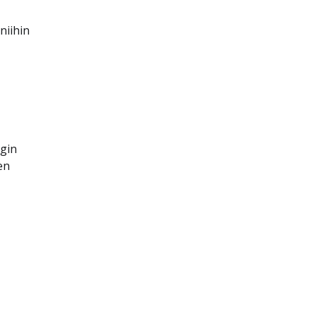
niihin
gin
en