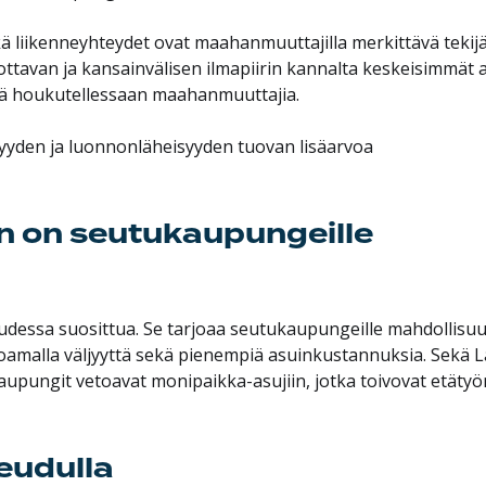
kä liikenneyhteydet ovat maahanmuuttajilla merkittävä tekij
ttavan ja kansainvälisen ilmapiirin kannalta keskeisimmät a
yä houkutellessaan maahanmuuttajia.
yyden ja luonnonläheisyyden tuovan lisäarvoa
 on seutukaupungeille
dessa suosittua. Se tarjoaa seutukaupungeille mahdollisu
joamalla väljyyttä sekä pienempiä asuinkustannuksia. Sekä L
upungit vetoavat monipaikka-asujiin, jotka toivovat etätyö
eudulla