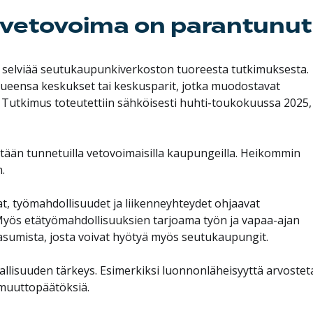
vetovoima on parantunut
selviää seutukaupunkiverkoston tuoreesta tutkimuksesta.
ueensa keskukset tai keskusparit, jotka muodostavat
. Tutkimus toteutettiin sähköisesti huhti-toukokuussa 2025, 
ään tunnetuilla vetovoimaisilla kaupungeilla. Heikommin
.
t, työmahdollisuudet ja liikenneyhteydet ohjaavat
yös etätyömahdollisuuksien tarjoama työn ja vapaa-ajan
sumista, josta voivat hyötyä myös seutukaupungit.
llisuuden tärkeys. Esimerkiksi luonnonläheisyyttä arvostet
 muuttopäätöksiä.