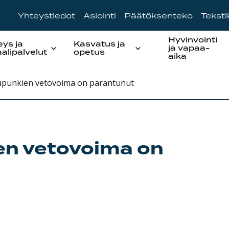
Yhteystiedot
Asiointi
Päätöksenteko
Tekst
Hyvinvointi
eys ja
Kasvatus ja
ja vapaa-
aalipalvelut
opetus
aika
punkien vetovoima on parantunut
n vetovoima on