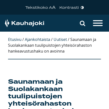
A
Tekstikoko A
Kontrasti
Hae sivu
Päävalikko
Etusivu
/
Ajankohtaista
/
Uutiset
/
Saunamaan ja
Suolakankaan tuulipuistojen yhteisörahaston
hankeavustushaku on avoinna
Saunamaan ja
Suolakankaan
tuulipuistojen
yhteisörahaston