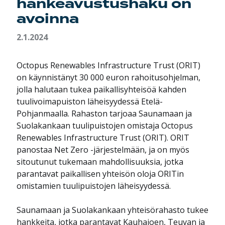
hankeavustushaku on
avoinna
2.1.2024
Octopus Renewables Infrastructure Trust (ORIT)
on käynnistänyt 30 000 euron rahoitusohjelman,
jolla halutaan tukea paikallisyhteisöä kahden
tuulivoimapuiston läheisyydessä Etelä-
Pohjanmaalla. Rahaston tarjoaa Saunamaan ja
Suolakankaan tuulipuistojen omistaja Octopus
Renewables Infrastructure Trust (ORIT). ORIT
panostaa Net Zero -järjestelmään, ja on myös
sitoutunut tukemaan mahdollisuuksia, jotka
parantavat paikallisen yhteisön oloja ORITin
omistamien tuulipuistojen läheisyydessä.
Saunamaan ja Suolakankaan yhteisörahasto tukee
hankkeita, jotka parantavat Kauhajoen, Teuvan ja