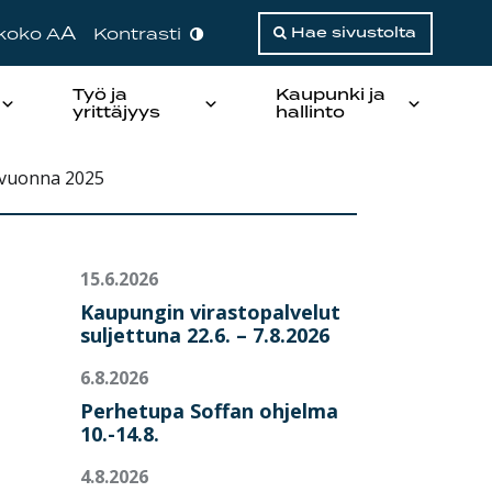
A
ikoko A
Kontrasti
Hae sivustolta
Työ ja
Kaupunki ja
yrittäjyys
hallinto
 vuonna 2025
15.6.2026
Kaupungin virastopalvelut
suljettuna 22.6. – 7.8.2026
6.8.2026
Perhetupa Soffan ohjelma
10.-14.8.
4.8.2026