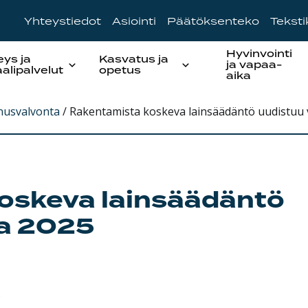
Yhteystiedot
Asiointi
Päätöksenteko
Tekst
Hyvinvointi
eys ja
Kasvatus ja
ja vapaa-
aalipalvelut
opetus
aika
usvalvonta
/
Rakentamista koskeva lainsäädäntö uudistuu
oskeva lainsäädäntö
a 2025
.