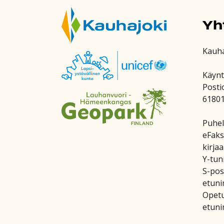
Yh
Kauh
Käynt
Posti
6180
Puhel
eFaks
kirja
Y-tun
S-post
etuni
Opetu
etuni