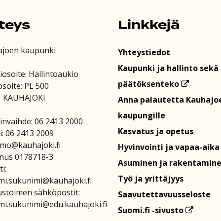
teys
Linkkejä
ajoen kaupunki
Yhteystiedot
Kaupunki ja hallinto sekä
iosoite: Hallintoaukio
päätöksenteko
osoite: PL 500
1 KAUHAJOKI
Anna palautetta Kauhajo
kaupungille
invaihde: 06 2413 2000
Kasvatus ja opetus
i: 06 2413 2009
amo@kauhajoki.fi
Hyvinvointi ja vapaa-aika
nus 0178718-3
Asuminen ja rakentamin
i:
Työ ja yrittäjyys
mi.sukunimi@kauhajoki.fi
stoimen sähköpostit:
Saavutettavuusseloste
mi.sukunimi@edu.kauhajoki.fi
Suomi.fi -sivusto