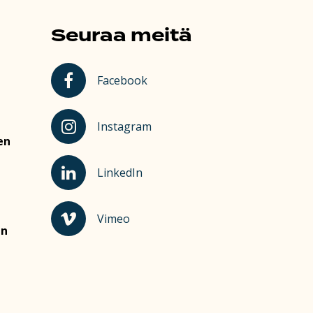
Seuraa meitä
Kauhajoki Facebookissa
Facebook
Kauhajoki Instagramissa
Instagram
en
Kauhajoki LinkedInissä
LinkedIn
Kauhajoki Vimeossa
Vimeo
en