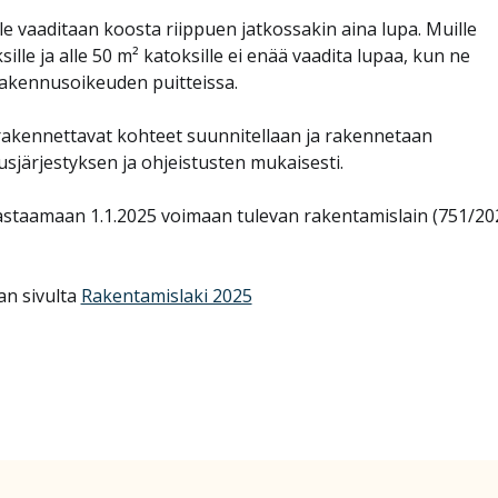
e vaaditaan koosta riippuen jatkossakin aina lupa. Muille
sille ja alle 50 m² katoksille ei enää vaadita lupaa, kun ne
rakennusoikeuden puitteissa.
 rakennettavat kohteet suunnitellaan ja rakennetaan
järjestyksen ja ohjeistusten mukaisesti.
vastaamaan 1.1.2025 voimaan tulevan rakentamislain (751/20
an sivulta
Rakentamislaki 2025