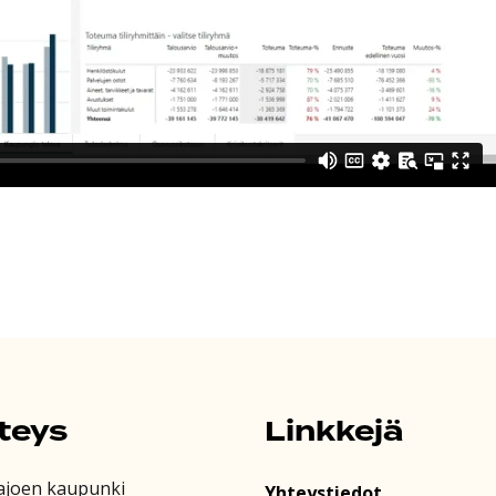
teys
Linkkejä
ajoen kaupunki
Yhteystiedot