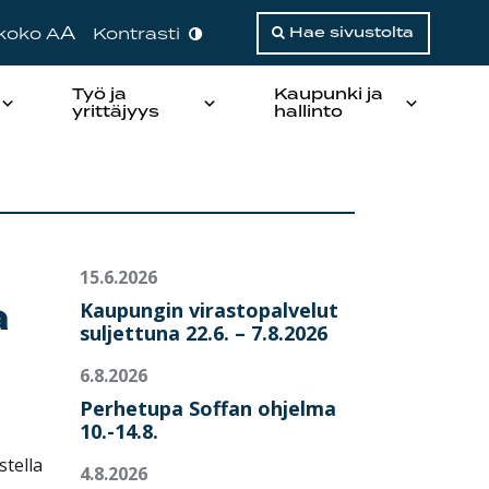
A
ikoko A
Kontrasti
Hae sivustolta
Työ ja
Kaupunki ja
yrittäjyys
hallinto
15.6.2026
a
Kaupungin virastopalvelut
suljettuna 22.6. – 7.8.2026
6.8.2026
Perhetupa Soffan ohjelma
10.-14.8.
stella
4.8.2026