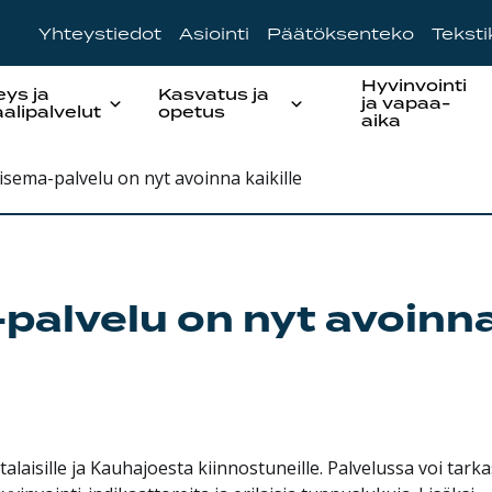
Yhteystiedot
Asiointi
Päätöksenteko
Tekst
Hyvinvointi
eys ja
Kasvatus ja
ja vapaa-
aalipalvelut
opetus
aika
sema-palvelu on nyt avoinna kaikille
alvelu on nyt avoinn
isille ja Kauhajoesta kiinnostuneille. Palvelussa voi tarka