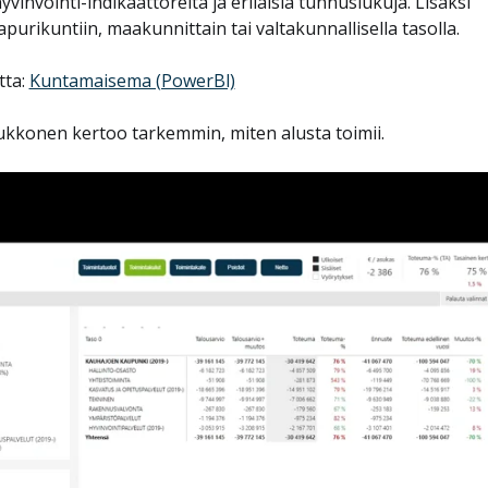
vinvointi-indikaattoreita ja erilaisia tunnuslukuja. Lisäksi
apurikuntiin, maakunnittain tai valtakunnallisella tasolla.
tta:
Kuntamaisema (PowerBl)
Kiukkonen kertoo tarkemmin, miten alusta toimii.