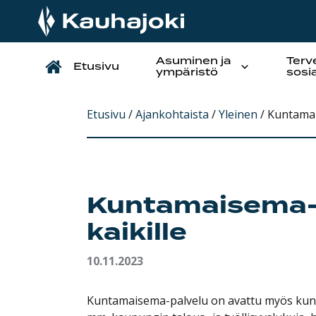
Asuminen ja
Terv
Etusivu
Päävalikko
ympäristö
sosi
Etusivu
/
Ajankohtaista
/
Yleinen
/
Kuntamai
Kuntamaisema-p
kaikille
10.11.2023
Kuntamaisema-palvelu on avattu myös kuntala