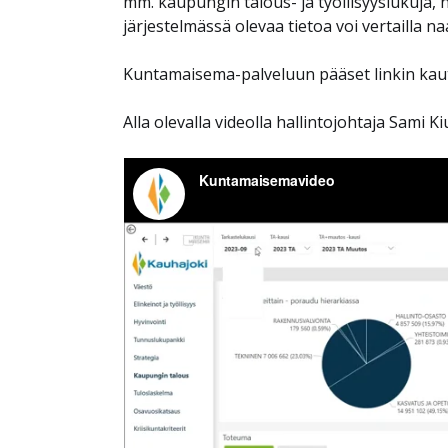
mm. kaupungin talous- ja työllisyyslukuja, hy
järjestelmässä olevaa tietoa voi vertailla na
Kuntamaisema-palveluun pääset linkin kau
Alla olevalla videolla hallintojohtaja Sami 