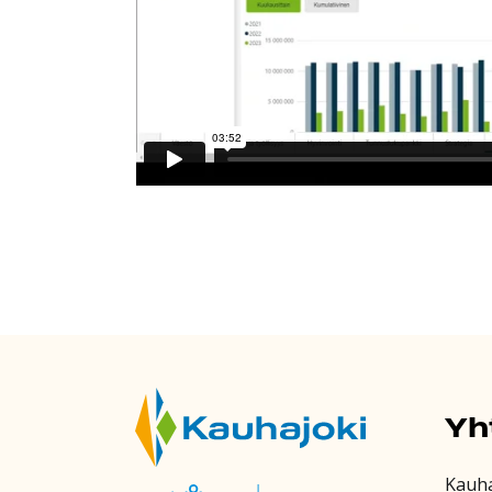
Yh
Kauh