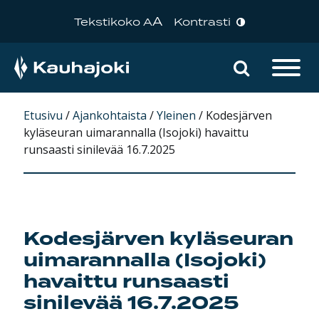
A
Tekstikoko A
Kontrasti
Hae sivu
Päävalikko
Etusivu
/
Ajankohtaista
/
Yleinen
/
Kodesjärven
kyläseuran uimarannalla (Isojoki) havaittu
runsaasti sinilevää 16.7.2025
Kodesjärven kyläseuran
uimarannalla (Isojoki)
havaittu runsaasti
sinilevää 16.7.2025