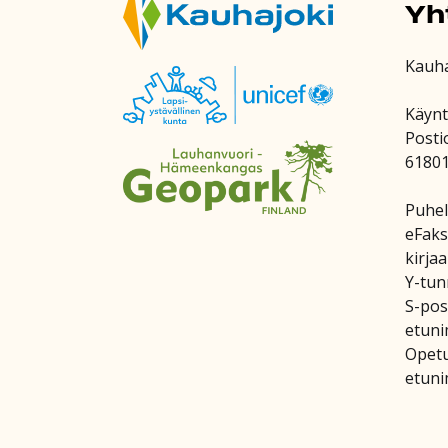
Yh
Kauh
Käynt
Posti
6180
Puhel
eFaks
kirja
Y-tun
S-post
etuni
Opetu
etuni