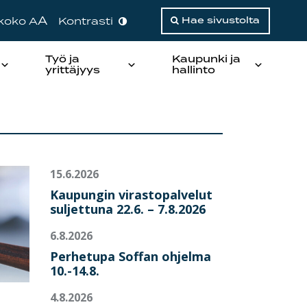
A
ikoko A
Kontrasti
Hae sivustolta
Työ ja
Kaupunki ja
yrittäjyys
hallinto
15.6.2026
Kaupungin virastopalvelut
suljettuna 22.6. – 7.8.2026
6.8.2026
Perhetupa Soffan ohjelma
10.-14.8.
4.8.2026