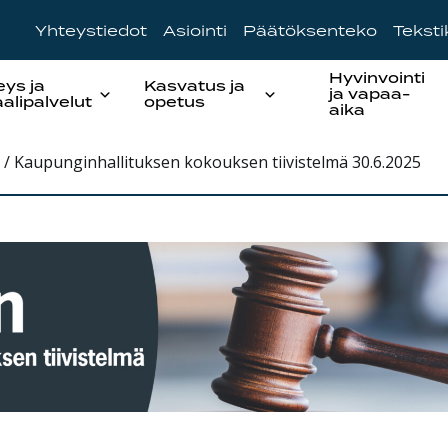
Yhteystiedot
Asiointi
Päätöksenteko
Tekst
Hyvinvointi
eys ja
Kasvatus ja
ja vapaa-
aalipalvelut
opetus
aika
/
Kaupunginhallituksen kokouksen tiivistelmä 30.6.2025