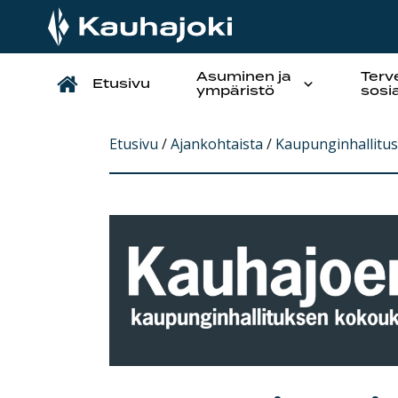
Asuminen ja
Terv
Etusivu
Päävalikko
ympäristö
sosi
Etusivu
/
Ajankohtaista
/
Kaupunginhallitus