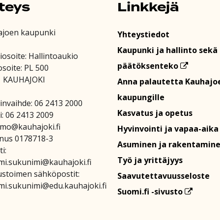
teys
Linkkejä
ajoen kaupunki
Yhteystiedot
Kaupunki ja hallinto sekä
iosoite: Hallintoaukio
päätöksenteko
osoite: PL 500
1 KAUHAJOKI
Anna palautetta Kauhajo
kaupungille
invaihde: 06 2413 2000
Kasvatus ja opetus
i: 06 2413 2009
amo@kauhajoki.fi
Hyvinvointi ja vapaa-aika
nus 0178718-3
Asuminen ja rakentamin
i:
Työ ja yrittäjyys
mi.sukunimi@kauhajoki.fi
stoimen sähköpostit:
Saavutettavuusseloste
mi.sukunimi@edu.kauhajoki.fi
Suomi.fi -sivusto