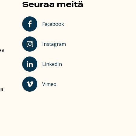
Seuraa meitä
Kauhajoki Facebookissa
Facebook
Kauhajoki Instagramissa
Instagram
en
Kauhajoki LinkedInissä
LinkedIn
Kauhajoki Vimeossa
Vimeo
en