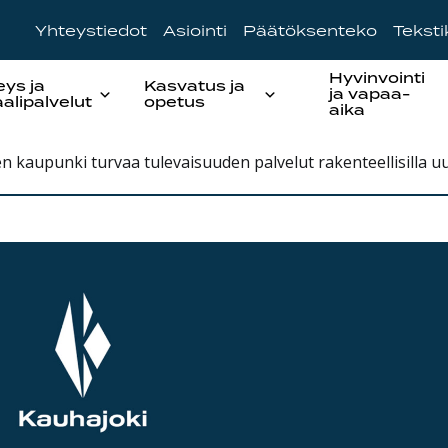
Yhteystiedot
Asiointi
Päätöksenteko
Tekst
Hyvinvointi
eys ja
Kasvatus ja
ja vapaa-
aalipalvelut
opetus
aika
 kaupunki turvaa tulevaisuuden palvelut rakenteellisilla uu