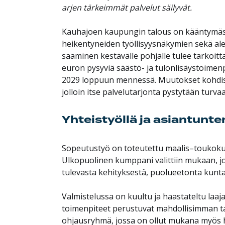
arjen tärkeimmät palvelut säilyvät.
Kauhajoen kaupungin talous on kääntymäs
heikentyneiden työllisyysnäkymien sekä al
saaminen kestävälle pohjalle tulee tarkoitt
euron pysyviä säästö- ja tulonlisäystoimen
2029 loppuun mennessä. Muutokset kohdistuv
jolloin itse palvelutarjonta pystytään turv
Yhteistyöllä ja asiantunte
Sopeutustyö on toteutettu maalis–toukokuu
Ulkopuolinen kumppani valittiin mukaan, jo
tulevasta kehityksestä, puolueetonta kunta
Valmistelussa on kuultu ja haastateltu laajas
toimenpiteet perustuvat mahdollisimman ta
ohjausryhmä, jossa on ollut mukana myös 