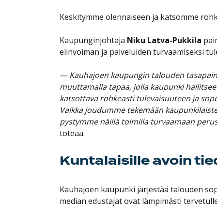
Keskitymme olennaiseen ja katsomme rohk
Kaupunginjohtaja
Niku Latva-Pukkila
pain
elinvoiman ja palveluiden turvaamiseksi tu
— Kauhajoen kaupungin talouden tasapainoa 
muuttamalla tapaa, jolla kaupunki hallitse
katsottava rohkeasti tulevaisuuteen ja so
Vaikka joudumme tekemään kaupunkilaisten a
pystymme näillä toimilla turvaamaan perus
toteaa.
Kuntalaisille avoin ti
Kauhajoen kaupunki järjestää talouden sope
median edustajat ovat lämpimästi tervetul