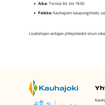
Aika:
Torstai 4.6. klo 18.00
Paikka:
Kauhajoen kaupungintalo, val
Lisätietojen antajan yhteystiedot sivun oik
Yh
Kauh