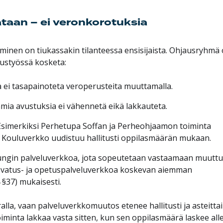
ataan – ei veronkorotuksia
inen on tiukassakin tilanteessa ensisijaista. Ohjausryhmä
tustyössä kosketa:
 ei tasapainoteta veroperusteita muuttamalla.
ia avustuksia ei vähennetä eikä lakkauteta.
Esimerkiksi Perhetupa Soffan ja Perheohjaamon toiminta
. Kouluverkko uudistuu hallitusti oppilasmäärän mukaan.
ungin palveluverkkoa, jota sopeutetaan vastaamaan muutt
svatus- ja opetuspalveluverkkoa koskevan aiemman
§37) mukaisesti.
ralla, vaan palveluverkkomuutos etenee hallitusti ja asteitta
iminta lakkaa vasta sitten, kun sen oppilasmäärä laskee all