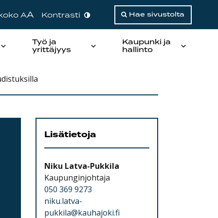
A
ikoko A
Kontrasti
Hae sivustolta
Työ ja
Kaupunki ja
yrittäjyys
hallinto
distuksilla
Lisätietoja
Niku Latva-Pukkila
Kaupunginjohtaja
050 369 9273
niku.latva-
pukkila@kauhajoki.fi