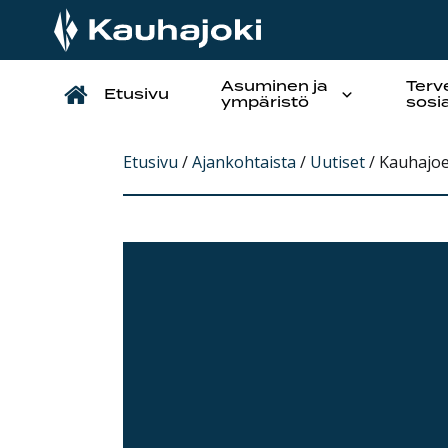
Asuminen ja
Terv
Etusivu
Päävalikko
ympäristö
sosi
Etusivu
/
Ajankohtaista
/
Uutiset
/
Kauhajoen