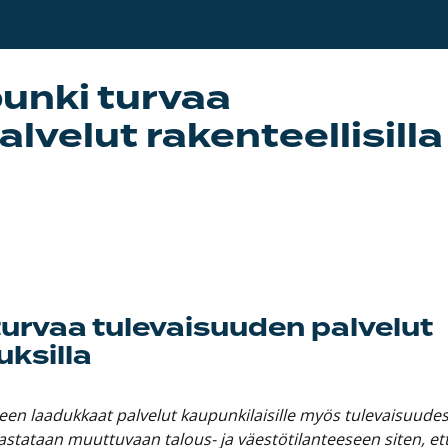
unki turvaa
lvelut rakenteellisilla
urvaa tulevaisuuden palvelut
uksilla
en laadukkaat palvelut kaupunkilaisille myös tulevaisuudes
 vastataan muuttuvaan talous- ja väestötilanteeseen siten, et