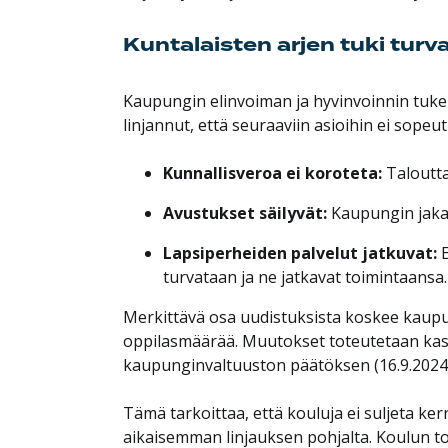
Kuntalaisten arjen tuki turv
Kaupungin elinvoiman ja hyvinvoinnin tukem
linjannut, että seuraaviin asioihin ei sopeu
Kunnallisveroa ei koroteta:
Taloutta
Avustukset säilyvät:
Kaupungin jakam
Lapsiperheiden palvelut jatkuvat:
turvataan ja ne jatkavat toimintaansa
Merkittävä osa uudistuksista koskee kaup
oppilasmäärää. Muutokset toteutetaan ka
kaupunginvaltuuston päätöksen (16.9.2024 
Tämä tarkoittaa, että kouluja ei suljeta ker
aikaisemman linjauksen pohjalta. Koulun to