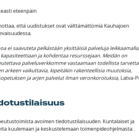
easti eteenpäin
ottaa, että uudistukset ovat välttämättömiä Kauhajoen
levaisuudessa.
ei saavuteta pelkästään yksittäisiä palveluja leikkaamalla
e kapasiteettiaan ja kohdentaa resurssejaan. Meidän on
peutettava palveluverkkomme vastaamaan todellista tarvetta
rkeen vaikuttavia, kipeitäkin rakenteellisia muutoksia,
opetuksen ja arjen palvelut ilman veronkorotuksia,
Latva-P
edotustilaisuus
utustoimista avoimen tiedotustilaisuuden. Kuntalaiset ja
leita kuulemaan ja keskustelemaan toimenpideohjelmasta.