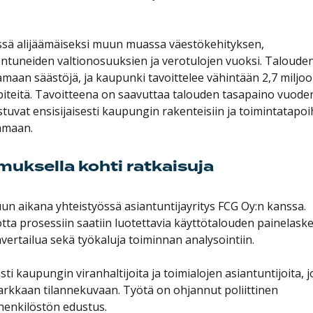
sä alijäämäiseksi muun muassa väestökehityksen,
entuneiden valtionosuuksien ja verotulojen vuoksi. Taloude
amaan säästöjä, ja kaupunki tavoittelee vähintään 2,7 miljo
piteitä. Tavoitteena on saavuttaa talouden tasapaino vuode
at ensisijaisesti kaupungin rakenteisiin ja toimintatapoi
aamaan.
muksella kohti ratkaisuja
n aikana yhteistyössä asiantuntijayritys FCG Oy:n kanssa.
tta prosessiin saatiin luotettavia käyttötalouden painelask
vertailua sekä työkaluja toiminnan analysointiin.
ti kaupungin viranhaltijoita ja toimialojen asiantuntijoita, j
rkkaan tilannekuvaan. Työtä on ohjannut poliittinen
henkilöstön edustus.