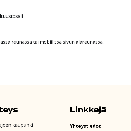
tuustosali
eassa reunassa tai mobiilissa sivun alareunassa.
teys
Linkkejä
ajoen kaupunki
Yhteystiedot