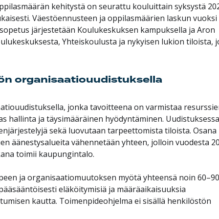
pilasmäärän kehitystä on seurattu kouluittain syksystä 20
ukaisesti. Väestöennusteen ja oppilasmäärien laskun vuoksi
perusopetus järjestetään Koulukeskuksen kampuksella ja Aron
keskuksesta, Yhteiskoulusta ja nykyisen lukion tiloista, j
ön organisaatiouudistuksella
iouudistuksella, jonka tavoitteena on varmistaa resurssie
okas hallinta ja täysimääräinen hyödyntäminen. Uudistuksess
enjärjestelyjä sekä luovutaan tarpeettomista tiloista. Osana
ien äänestysalueita vähennetään yhteen, jolloin vuodesta 2
ana toimii kaupungintalo.
peen ja organisaatiomuutoksen myötä yhteensä noin 60–9
ääsääntöisesti eläköitymisiä ja määräaikaisuuksia
tumisen kautta. Toimenpideohjelma ei sisällä henkilöstön