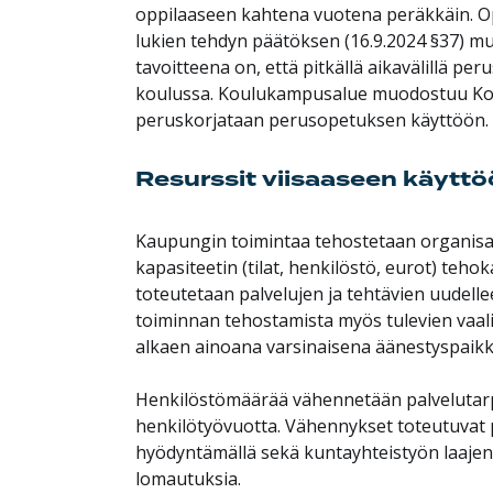
oppilaaseen kahtena vuotena peräkkäin. Op
lukien tehdyn päätöksen (16.9.2024 §37) m
tavoitteena on, että pitkällä aikavälillä 
koulussa. Koulukampusalue muodostuu Koulu
peruskorjataan perusopetuksen käyttöön.
Resurssit viisaaseen käyttö
Kaupungin toimintaa tehostetaan organisaat
kapasiteetin (tilat, henkilöstö, eurot) teh
toteutetaan palvelujen ja tehtävien uudelle
toiminnan tehostamista myös tulevien vaal
alkaen ainoana varsinaisena äänestyspaikk
Henkilöstömäärää vähennetään palvelutar
henkilötyövuotta. Vähennykset toteutuvat p
hyödyntämällä sekä kuntayhteistyön laajen
lomautuksia.