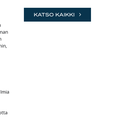
KATSO KAIKKI
n
onan
n
hin,
elmia
otta