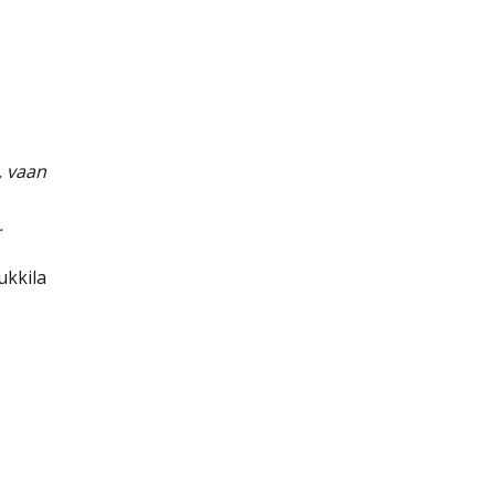
, vaan
.
ukkila