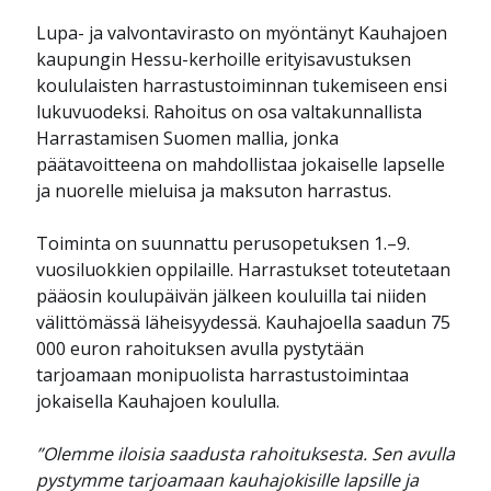
Lupa- ja valvontavirasto on myöntänyt Kauhajoen
kaupungin Hessu-kerhoille erityisavustuksen
koululaisten harrastustoiminnan tukemiseen ensi
lukuvuodeksi. Rahoitus on osa valtakunnallista
Harrastamisen Suomen mallia, jonka
päätavoitteena on mahdollistaa jokaiselle lapselle
ja nuorelle mieluisa ja maksuton harrastus.
Toiminta on suunnattu perusopetuksen 1.–9.
vuosiluokkien oppilaille. Harrastukset toteutetaan
pääosin koulupäivän jälkeen kouluilla tai niiden
välittömässä läheisyydessä. Kauhajoella saadun 75
000 euron rahoituksen avulla pystytään
tarjoamaan monipuolista harrastustoimintaa
jokaisella Kauhajoen koululla.
”Olemme iloisia saadusta rahoituksesta. Sen avulla
pystymme tarjoamaan kauhajokisille lapsille ja