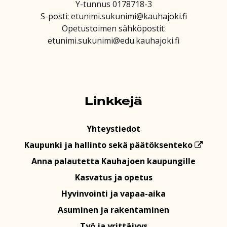
Y-tunnus 0178718-3
S-posti: etunimi.sukunimi@kauhajoki.fi
Opetustoimen sähköpostit:
etunimi.sukunimi@edu.kauhajoki.fi
Linkkejä
Yhteystiedot
Kaupunki ja hallinto sekä päätöksenteko
Anna palautetta Kauhajoen kaupungille
Kasvatus ja opetus
Hyvinvointi ja vapaa-aika
Asuminen ja rakentaminen
Työ ja yrittäjyys