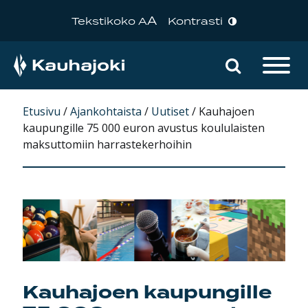
A
Tekstikoko A
Kontrasti
Hae sivu
Päävalikko
Etusivu
/
Ajankohtaista
/
Uutiset
/
Kauhajoen
kaupungille 75 000 euron avustus koululaisten
maksuttomiin harrastekerhoihin
Kauhajoen kaupungille