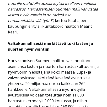
nuorille mahdollisuuksia löytää itselleen mieluisa
harrastus. Harrastamisen Suomen malli vahvistaa
lasten hyvinvointia ja on tärkeä osa
ennaltaehkäisevää työtä”,
kertoo Kauhajoen
kaupungin erityisliikuntakoordinaattori Maarit
Kaari.
Valtakunnallisesti merkittävä tuki lasten ja
nuorten hyvinvointiin
Harrastamisen Suomen malli on vakiinnuttanut
asemansa lasten ja nuorten harrastuskulttuurin ja
hyvinvoinnin edistäjänä koko maassa. Lupa- ja
valvontavirasto jakoi tänä keväänä avustuksia
yhteensä 20 miljoonaa euroa kaikkiaan 262
hankkeelle. Valtakunnallisesti myönnetyillä
avustuksilla voidaan toteuttaa noin 11 000
harrastuskerhoa yli 2 000 koulussa, ja niihin
arvioidaan osallistuvan lähes 150 000 lasta ja