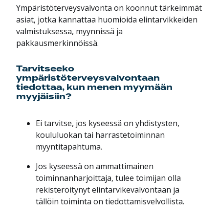
Ympäristöterveysvalvonta on koonnut tärkeimmät
asiat, jotka kannattaa huomioida elintarvikkeiden
valmistuksessa, myynnissä ja
pakkausmerkinnöissä.
Tarvitseeko
ympäristöterveysvalvontaan
tiedottaa, kun menen myymään
myyjäisiin?
Ei tarvitse, jos kyseessä on yhdistysten,
koululuokan tai harrastetoiminnan
myyntitapahtuma.
Jos kyseessä on ammattimainen
toiminnanharjoittaja, tulee toimijan olla
rekisteröitynyt elintarvikevalvontaan ja
tällöin toiminta on tiedottamisvelvollista.