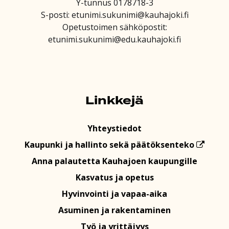
Y-tunnus 0178718-3
S-posti: etunimi.sukunimi@kauhajoki.fi
Opetustoimen sähköpostit:
etunimi.sukunimi@edu.kauhajoki.fi
Linkkejä
Yhteystiedot
Kaupunki ja hallinto sekä päätöksenteko
Anna palautetta Kauhajoen kaupungille
Kasvatus ja opetus
Hyvinvointi ja vapaa-aika
Asuminen ja rakentaminen
Työ ja yrittäjyys