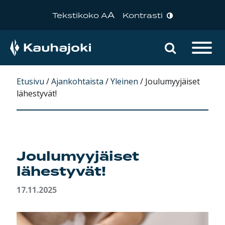
A
Tekstikoko A
Kontrasti
Hae sivu
Päävalikko
Etusivu
/
Ajankohtaista
/
Yleinen
/
Joulumyyjäiset
lähestyvät!
Joulumyyjäiset
lähestyvät!
17.11.2025