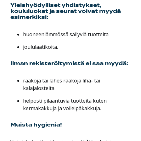
Yleishyödylliset yhdistykset,
koululuokat ja seurat voivat myydä
esimerkiksi:
huoneenlämmössä säilyviä tuotteita
joululaatikoita.
Ilman rekisteröitymistä ei saa myydä:
raakoja tai lähes raakoja liha- tai
kalajalosteita
helposti pilaantuvia tuotteita kuten
kermakakkuja ja voileipäkakkuja.
Muista hygienia!