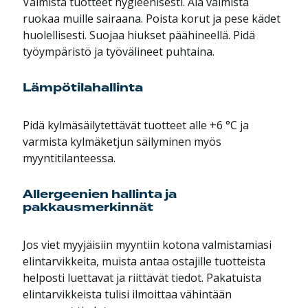
Valmista tuotteet hygieenisesti. Älä valmista
ruokaa muille sairaana. Poista korut ja pese kädet
huolellisesti. Suojaa hiukset päähineellä. Pidä
työympäristö ja työvälineet puhtaina.
Lämpötilahallinta
Pidä kylmäsäilytettävät tuotteet alle +6 °C ja
varmista kylmäketjun säilyminen myös
myyntitilanteessa.
Allergeenien hallinta ja
pakkausmerkinnät
Jos viet myyjäisiin myyntiin kotona valmistamiasi
elintarvikkeita, muista antaa ostajille tuotteista
helposti luettavat ja riittävät tiedot. Pakatuista
elintarvikkeista tulisi ilmoittaa vähintään